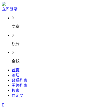
立即登录
0
文章
0
积分
0
金钱
首页
论坛
普通列表
图片列表
搜索
自定义
