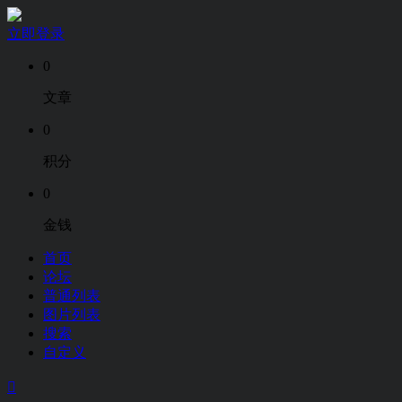
立即登录
0
文章
0
积分
0
金钱
首页
论坛
普通列表
图片列表
搜索
自定义
