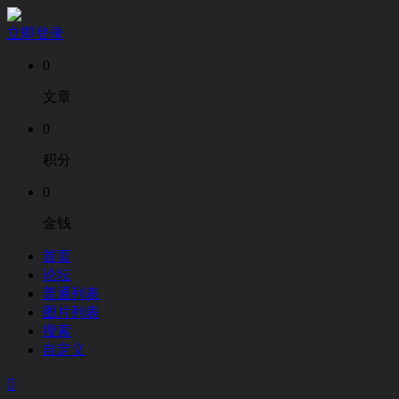
立即登录
0
文章
0
积分
0
金钱
首页
论坛
普通列表
图片列表
搜索
自定义
