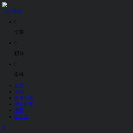
立即登录
0
文章
0
积分
0
金钱
首页
论坛
普通列表
图片列表
搜索
自定义
