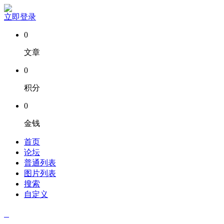
立即登录
0
文章
0
积分
0
金钱
首页
论坛
普通列表
图片列表
搜索
自定义
