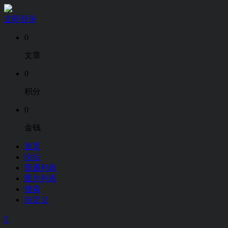
立即登录
0
文章
0
积分
0
金钱
首页
论坛
普通列表
图片列表
搜索
自定义
