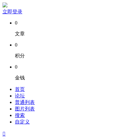
立即登录
0
文章
0
积分
0
金钱
首页
论坛
普通列表
图片列表
搜索
自定义
