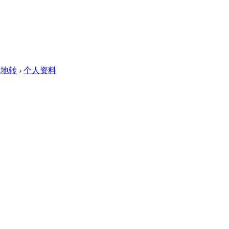
旋地转
›
个人资料