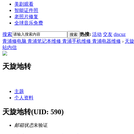
美剧观看
智能证件照
老照片修复
全球音乐免费
搜索
热搜:
活动
交友
discuz
搜索
青浦修电脑 青浦笔记本维修 青浦手机维修 青浦电器维修
›
天
站内信
天旋地转
主题
个人资料
天旋地转
(UID: 590)
邮箱状态
未验证