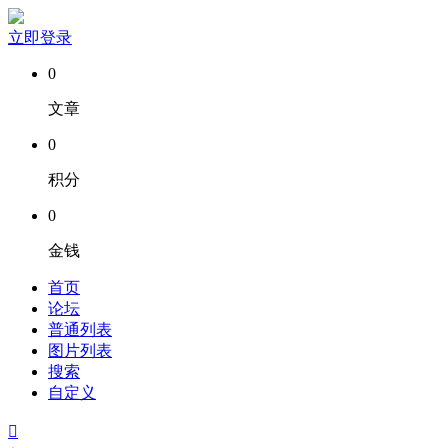
立即登录
0
文章
0
积分
0
金钱
首页
论坛
普通列表
图片列表
搜索
自定义
