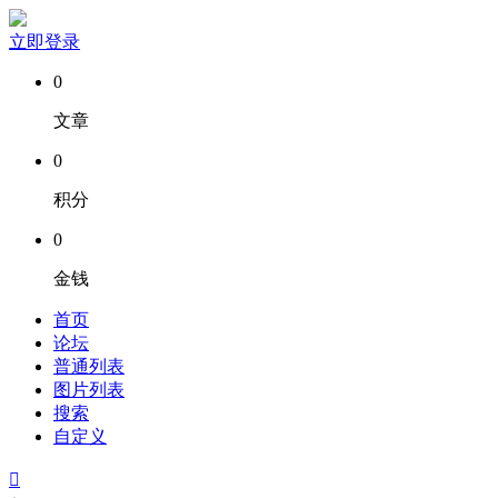
立即登录
0
文章
0
积分
0
金钱
首页
论坛
普通列表
图片列表
搜索
自定义
