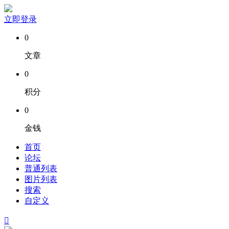
立即登录
0
文章
0
积分
0
金钱
首页
论坛
普通列表
图片列表
搜索
自定义
