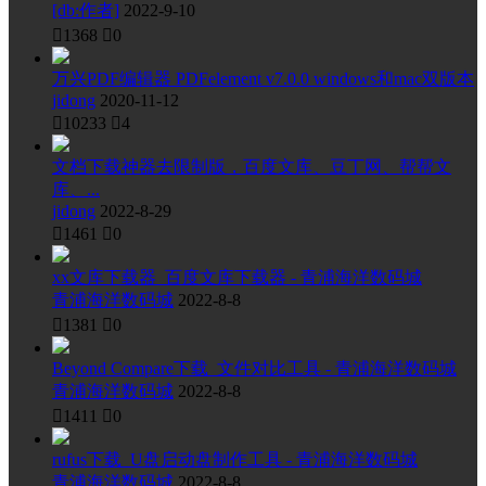
[db:作者]
2022-9-10

1368

0
万兴PDF编辑器 PDFelement v7.0.0 windows和mac双版本
jidong
2020-11-12

10233

4
文档下载神器去限制版，百度文库、豆丁网、帮帮文
库、...
jidong
2022-8-29

1461

0
xx文库下载器_百度文库下载器 - 青浦海洋数码城
青浦海洋数码城
2022-8-8

1381

0
Beyond Compare下载_文件对比工具 - 青浦海洋数码城
青浦海洋数码城
2022-8-8

1411

0
rufus下载_U盘启动盘制作工具 - 青浦海洋数码城
青浦海洋数码城
2022-8-8