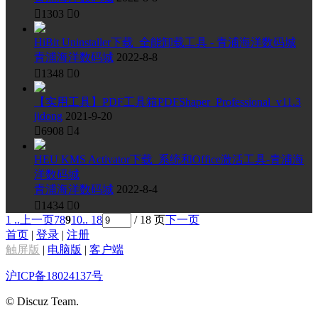

1303

0
HiBit Uninstaller下载_全能卸载工具 - 青浦海洋数码城
青浦海洋数码城
2022-8-8

1348

0
【实用工具】PDF工具箱PDFShaper_Professional_v11.3
jidong
2021-9-20

6908

4
HEU KMS Activator下载_系统和Office激活工具-青浦海
洋数码城
青浦海洋数码城
2022-8-4

1434

0
1 ..
上一页
7
8
9
10
.. 18
/ 18 页
下一页
首页
|
登录
|
注册
触屏版
|
电脑版
|
客户端
沪ICP备18024137号
© Discuz Team.