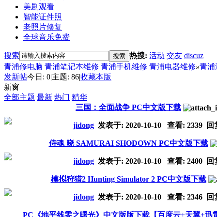
美剧观看
智能证件照
老照片修复
全球音乐免费
搜索
热搜:
活动
交友
discuz
搜索
青浦修电脑 青浦笔记本维修 青浦手机维修 青浦电器维修
»
青浦
发新帖
今日:
0
|
主题:
86
|
收藏本版
新窗
全部主题
最新
热门
精华
三国：全面战争 PC中文版下载
jidong
发表于:
2020-10-10
查看: 2339 回
侍魂 晓 SAMURAI SHODOWN PC中文版下载
jidong
发表于:
2020-10-10
查看: 2400 回
模拟狩猎2 Hunting Simulator 2 PC中文版下载
jidong
发表于:
2020-10-10
查看: 2346 回
PC《地平线零之曙光》中文版版下载【百度云+天翼+迅雷磁