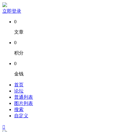
立即登录
0
文章
0
积分
0
金钱
首页
论坛
普通列表
图片列表
搜索
自定义
