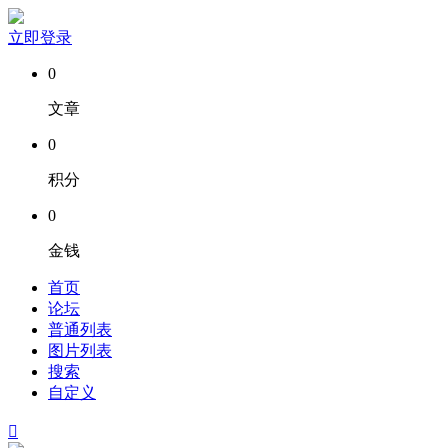
立即登录
0
文章
0
积分
0
金钱
首页
论坛
普通列表
图片列表
搜索
自定义
