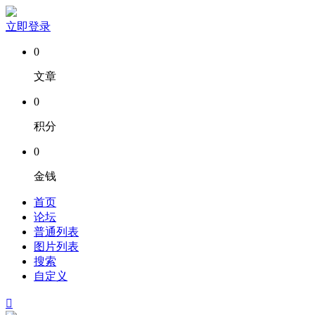
立即登录
0
文章
0
积分
0
金钱
首页
论坛
普通列表
图片列表
搜索
自定义
