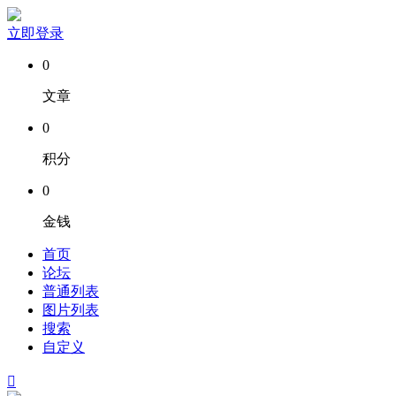
立即登录
0
文章
0
积分
0
金钱
首页
论坛
普通列表
图片列表
搜索
自定义
