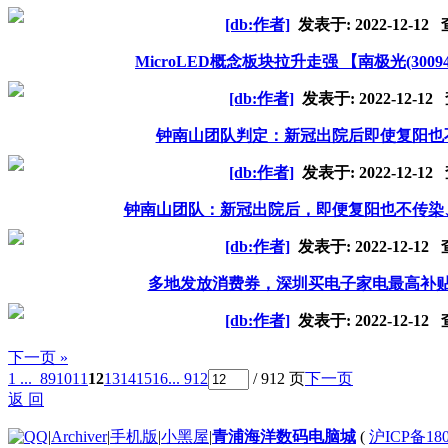
[db:作者]
发表于:
2022-12-12
查
MicroLED概念板块拉升走强 【南极光(30
[db:作者]
发表于:
2022-12-12
查
钟南山团队判定：新冠出院后即使复阳也
[db:作者]
发表于:
2022-12-12
查
钟南山团队：新冠出院后，即便复阳也不传染
[db:作者]
发表于:
2022-12-12
查
多地发放消费券，深圳买电子家电最高补贴2
[db:作者]
发表于:
2022-12-12
查
下一页 »
1 ...
8
9
10
11
12
13
14
15
16
... 912
/ 912 页
下一页
返 回
|
Archiver
|
手机版
|
小黑屋
|
青浦海洋数码电脑城
(
沪ICP备180