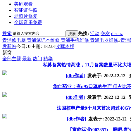
美剧观看
智能证件照
老照片修复
全球音乐免费
搜索
热搜:
活动
交友
discuz
搜索
青浦修电脑 青浦笔记本维修 青浦手机维修 青浦电器维修
»
青浦
发新帖
今日:
0
|
主题:
18233
|
收藏本版
新窗
全部主题
最新
热门
精华
私募备案热情高涨，11月备案数量环比大增5
[db:作者]
发表于:
2022-12-12
查
华仁药业：有n95口罩的生产 但占比
[db:作者]
发表于:
2022-12-12
查
法国核电产量9个月来首次超过40G
[db:作者]
发表于:
2022-12-12
查
【富临运业(002357)、股吧