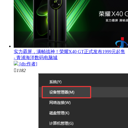
实力霸屏，满帧战神！荣耀X40 GT正式发布1999元起售
- 青浦海洋数码电脑城
[db:作者]

1182