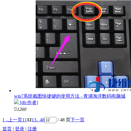
win7系统截图快捷键的使用方法 - 青浦海洋数码电脑城
[db:作者]

1260
1 ..
上一页
11
12
13
.. 48
/ 48 页
下一页
首页
|
登录
|
注册