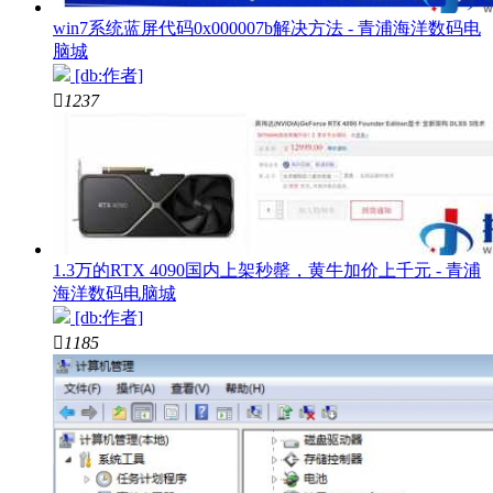
win7系统蓝屏代码0x000007b解决方法 - 青浦海洋数码电
脑城
[db:作者]

1237
1.3万的RTX 4090国内上架秒罄，黄牛加价上千元 - 青浦
海洋数码电脑城
[db:作者]

1185