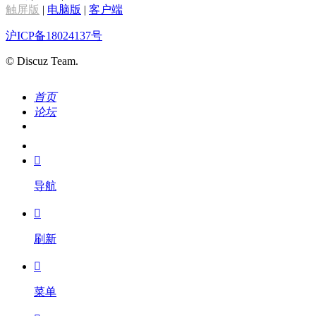
触屏版
|
电脑版
|
客户端
沪ICP备18024137号
© Discuz Team.
首页
论坛
搜索
我的

导航

刷新

菜单