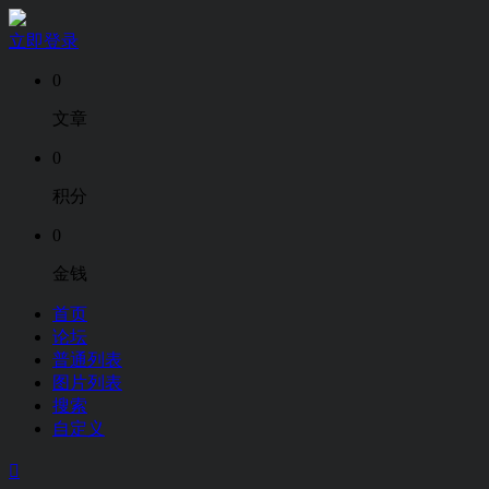
立即登录
0
文章
0
积分
0
金钱
首页
论坛
普通列表
图片列表
搜索
自定义
