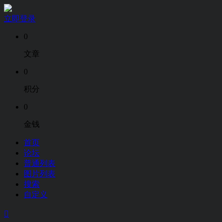
立即登录
0
文章
0
积分
0
金钱
首页
论坛
普通列表
图片列表
搜索
自定义
