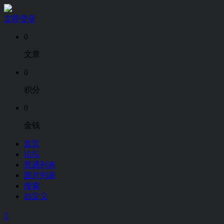
立即登录
0
文章
0
积分
0
金钱
首页
论坛
普通列表
图片列表
搜索
自定义
