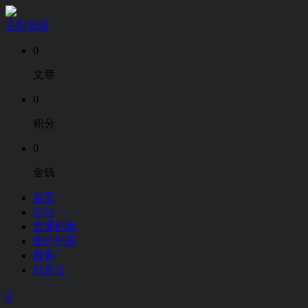
立即登录
0
文章
0
积分
0
金钱
首页
论坛
普通列表
图片列表
搜索
自定义
