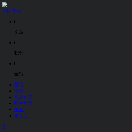
立即登录
0
文章
0
积分
0
金钱
首页
论坛
普通列表
图片列表
搜索
自定义
