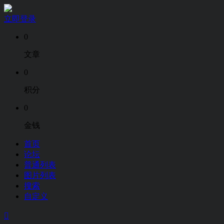
立即登录
0
文章
0
积分
0
金钱
首页
论坛
普通列表
图片列表
搜索
自定义
