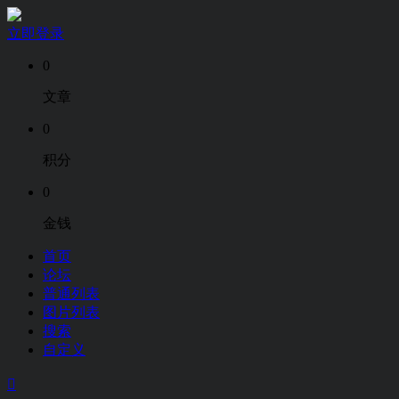
立即登录
0
文章
0
积分
0
金钱
首页
论坛
普通列表
图片列表
搜索
自定义
