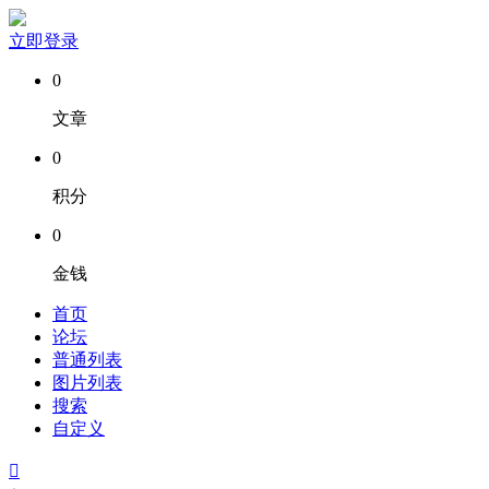
立即登录
0
文章
0
积分
0
金钱
首页
论坛
普通列表
图片列表
搜索
自定义
