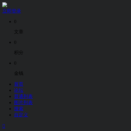
立即登录
0
文章
0
积分
0
金钱
首页
论坛
普通列表
图片列表
搜索
自定义
