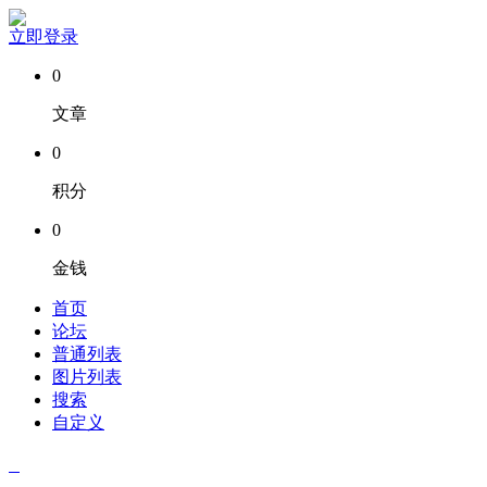
立即登录
0
文章
0
积分
0
金钱
首页
论坛
普通列表
图片列表
搜索
自定义
