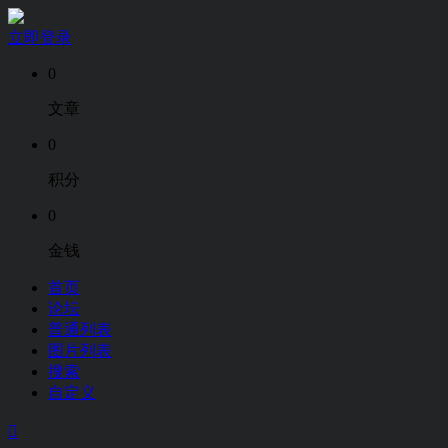
立即登录
0
文章
0
积分
0
金钱
首页
论坛
普通列表
图片列表
搜索
自定义
