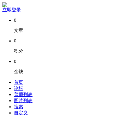
立即登录
0
文章
0
积分
0
金钱
首页
论坛
普通列表
图片列表
搜索
自定义
