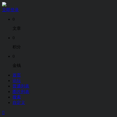
立即登录
0
文章
0
积分
0
金钱
首页
论坛
普通列表
图片列表
搜索
自定义
