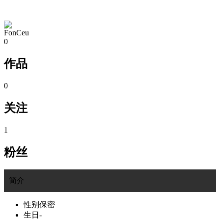
TA的空间
FonCeu
0
作品
0
关注
1
粉丝
简介
性别
保密
生日
-