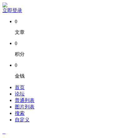
立即登录
0
文章
0
积分
0
金钱
首页
论坛
普通列表
图片列表
搜索
自定义
