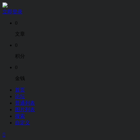
立即登录
0
文章
0
积分
0
金钱
首页
论坛
普通列表
图片列表
搜索
自定义
