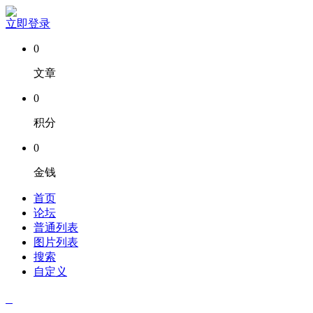
立即登录
0
文章
0
积分
0
金钱
首页
论坛
普通列表
图片列表
搜索
自定义
