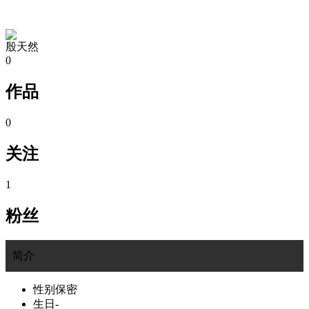
TA的空间
殷天然
0
作品
0
关注
1
粉丝
简介
性别
保密
生日
-