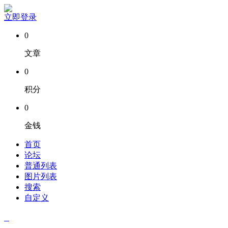
立即登录
0
文章
0
积分
0
金钱
首页
论坛
普通列表
图片列表
搜索
自定义
