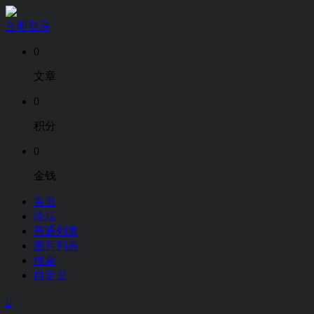
立即登录
0
文章
0
积分
0
金钱
首页
论坛
普通列表
图片列表
搜索
自定义
