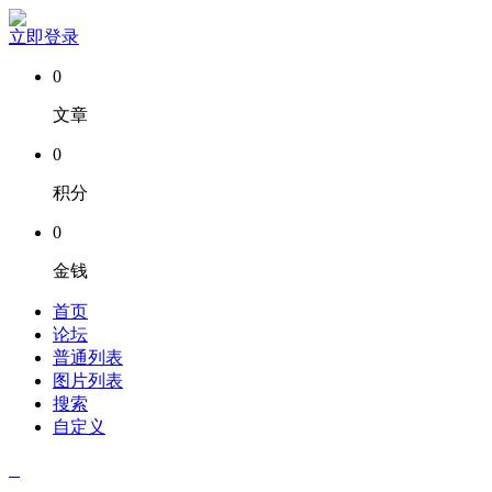
立即登录
0
文章
0
积分
0
金钱
首页
论坛
普通列表
图片列表
搜索
自定义
