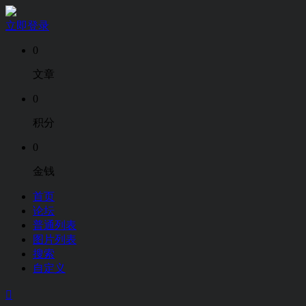
立即登录
0
文章
0
积分
0
金钱
首页
论坛
普通列表
图片列表
搜索
自定义
