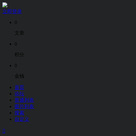
立即登录
0
文章
0
积分
0
金钱
首页
论坛
普通列表
图片列表
搜索
自定义
