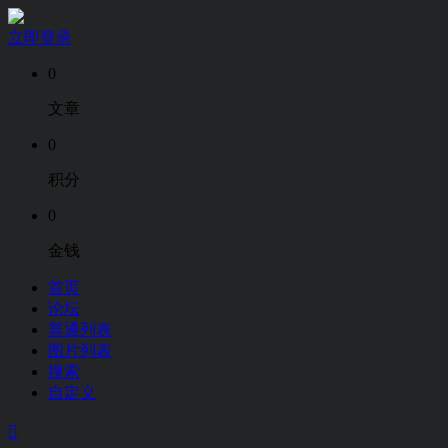
立即登录
0
文章
0
积分
0
金钱
首页
论坛
普通列表
图片列表
搜索
自定义
