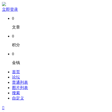
立即登录
0
文章
0
积分
0
金钱
首页
论坛
普通列表
图片列表
搜索
自定义
