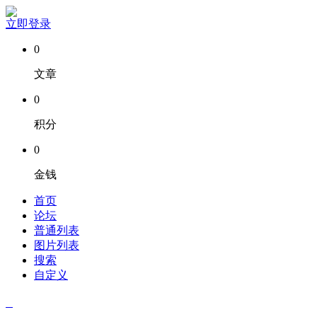
立即登录
0
文章
0
积分
0
金钱
首页
论坛
普通列表
图片列表
搜索
自定义
