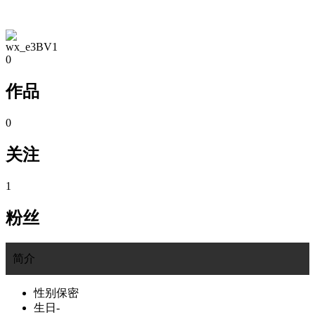
TA的空间
wx_e3BV1
0
作品
0
关注
1
粉丝
简介
性别
保密
生日
-