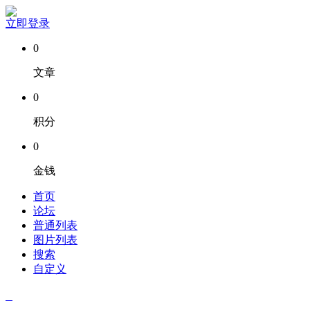
立即登录
0
文章
0
积分
0
金钱
首页
论坛
普通列表
图片列表
搜索
自定义
