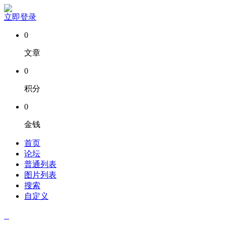
立即登录
0
文章
0
积分
0
金钱
首页
论坛
普通列表
图片列表
搜索
自定义
