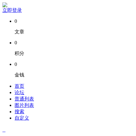
立即登录
0
文章
0
积分
0
金钱
首页
论坛
普通列表
图片列表
搜索
自定义
