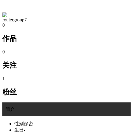
TA的空间
routergroup7
0
作品
0
关注
1
粉丝
简介
性别
保密
生日
-