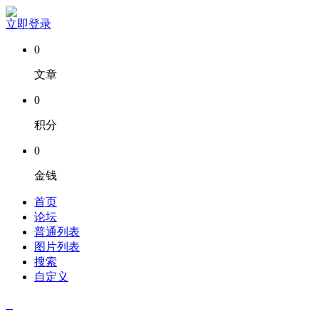
立即登录
0
文章
0
积分
0
金钱
首页
论坛
普通列表
图片列表
搜索
自定义
