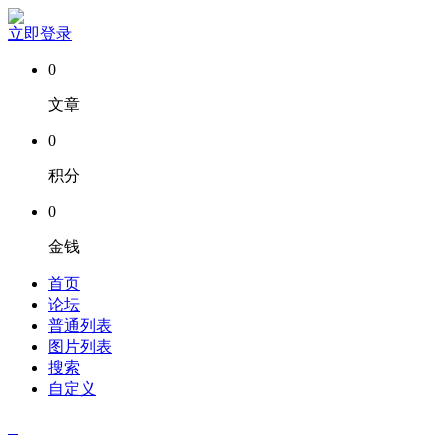
立即登录
0
文章
0
积分
0
金钱
首页
论坛
普通列表
图片列表
搜索
自定义
