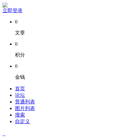
立即登录
0
文章
0
积分
0
金钱
首页
论坛
普通列表
图片列表
搜索
自定义
