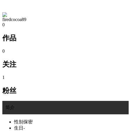
TA的空间
firedcocoa89
0
作品
0
关注
1
粉丝
简介
性别
保密
生日
-