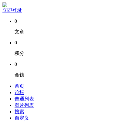
立即登录
0
文章
0
积分
0
金钱
首页
论坛
普通列表
图片列表
搜索
自定义
