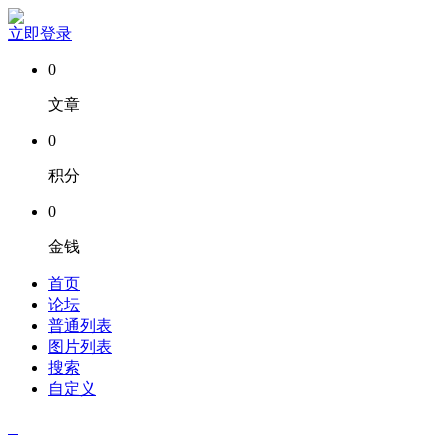
立即登录
0
文章
0
积分
0
金钱
首页
论坛
普通列表
图片列表
搜索
自定义
